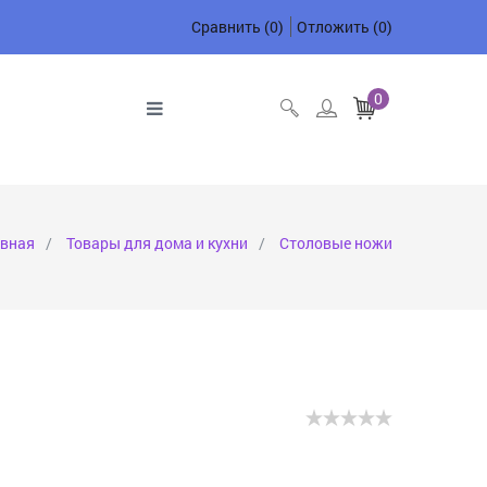
Сравнить (
0
)
Отложить
(
0
)
0
авная
Товары для дома и кухни
Столовые ножи