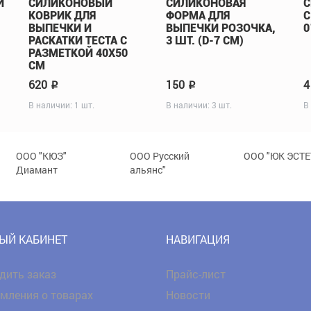
И
СИЛИКОНОВЫЙ
СИЛИКОНОВАЯ
С
КОВРИК ДЛЯ
ФОРМА ДЛЯ
С
ВЫПЕЧКИ И
ВЫПЕЧКИ РОЗОЧКА,
0
РАСКАТКИ ТЕСТА С
3 ШТ. (D-7 СМ)
РАЗМЕТКОЙ 40Х50
СМ
620
150
4
p
p
В наличии: 1 шт.
В наличии: 3 шт.
В
ООО "КЮЗ"
ООО Русский
ООО "ЮК ЭСТЕ
Диамант
альянс"
ЫЙ КАБИНЕТ
НАВИГАЦИЯ
дить заказ
Прайс-лист
мления о товарах
Новости