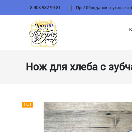
8-908-982-99-81
Про100подарок - нужные и 
Нож для хлеба с зуб
SALE