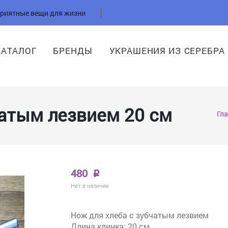
приятные вещи для жизни
КАТАЛОГ
БРЕНДЫ
УКРАШЕНИЯ ИЗ СЕРЕБРА
чатым лезвием 20 см
Гл
480
p
Нет в наличии
Нож для хлеба с зубчатым лезвием
Длина клинка: 20 см