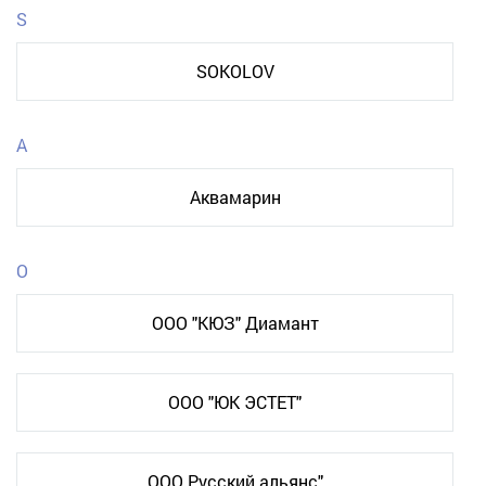
S
SOKOLOV
А
Аквамарин
О
ООО "КЮЗ" Диамант
ООО "ЮК ЭСТЕТ"
ООО Русский альянс"