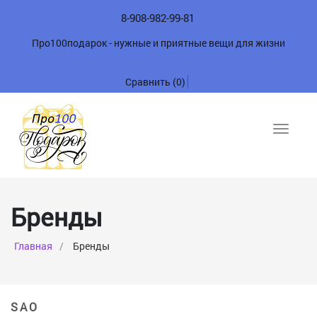
8-908-982-99-81
Про100подарок - нужные и приятные вещи для жизни
Сравнить (
0
)
Toggle
navigat
Бренды
Главная
Бренды
S
А
О